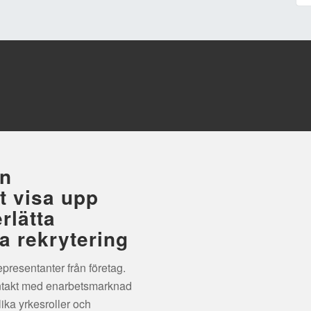
Följ Industrinatten på soc
9 18 18
en
tt visa upp
rlätta
a rekrytering
presentanter från företag.
ontakt med enarbetsmarknad
ika yrkesroller och