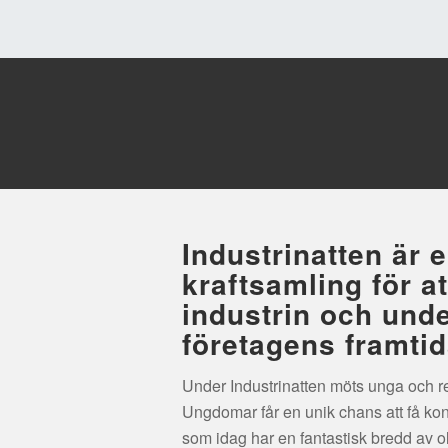
Arrangör av Industrinatten Mora:
IUC Dalarna AB
PeO Sjöberg
peo.sjoberg@iucdalarna.se
• 070-55
​Industrinatten är 
kraftsamling för a
industrin och unde
företagens framtid
Under Industrinatten möts unga och re
Ungdomar får en unik chans att få k
som idag har en fantastisk bredd av ol