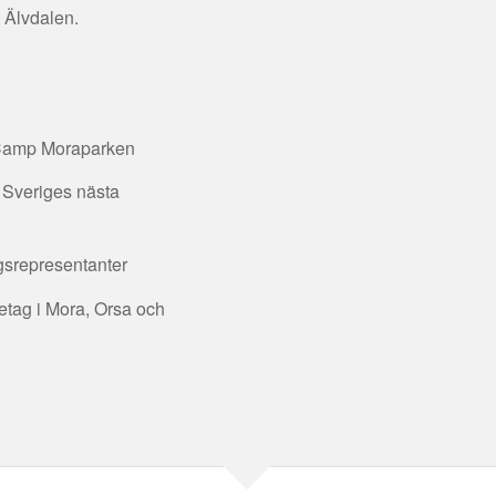
h Älvdalen.
t Camp Moraparken
i Sveriges nästa
agsrepresentanter
etag i Mora, Orsa och