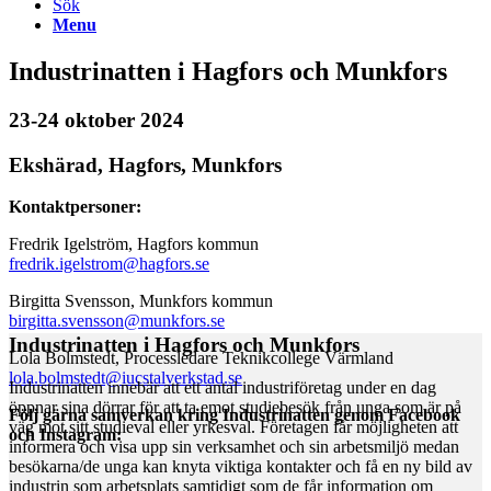
Sök
Menu
Industrinatten i Hagfors och Munkfors
23-24 oktober 2024
Ekshärad, Hagfors, Munkfors
Kontaktpersoner:
Fredrik Igelström, Hagfors kommun
fredrik.igelstrom@hagfors.se
Birgitta Svensson, Munkfors kommun
birgitta.svensson@munkfors.se
Industrinatten i Hagfors och Munkfors
Lola Bolmstedt, Processledare Teknikcollege Värmland
lola.bolmstedt@iucstalverkstad.se
Industrinatten innebär att ett antal industriföretag under en dag
öppnar sina dörrar för att ta emot studiebesök från unga som är på
Följ gärna samverkan kring Industrinatten genom Facebook
väg mot sitt studieval eller yrkesval. Företagen får möjligheten att
och Instagram:
informera och visa upp sin verksamhet och sin arbetsmiljö medan
besökarna/de unga kan knyta viktiga kontakter och få en ny bild av
industrin som arbetsplats samtidigt som de får information om