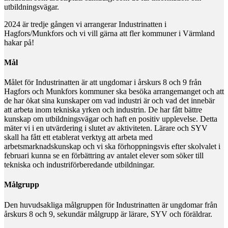
utbildningsvägar.
2024 är tredje gången vi arrangerar Industrinatten i
Hagfors/Munkfors och vi vill gärna att fler kommuner i Värmland
hakar på!
Mål
Målet för Industrinatten är att ungdomar i årskurs 8 och 9 från
Hagfors och Munkfors kommuner ska besöka arrangemanget och att
de har ökat sina kunskaper om vad industri är och vad det innebär
att arbeta inom tekniska yrken och industrin. De har fått bättre
kunskap om utbildningsvägar och haft en positiv upplevelse. Detta
mäter vi i en utvärdering i slutet av aktiviteten. Lärare och SYV
skall ha fått ett etablerat verktyg att arbeta med
arbetsmarknadskunskap och vi ska förhoppningsvis efter skolvalet i
februari kunna se en förbättring av antalet elever som söker till
tekniska och industriförberedande utbildningar.
Målgrupp
Den huvudsakliga målgruppen för Industrinatten är ungdomar från
årskurs 8 och 9, sekundär målgrupp är lärare, SYV och föräldrar.