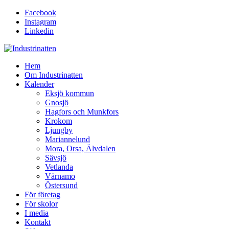
Facebook
Instagram
Linkedin
Hem
Om Industrinatten
Kalender
Eksjö kommun
Gnosjö
Hagfors och Munkfors
Krokom
Ljungby
Mariannelund
Mora, Orsa, Älvdalen
Sävsjö
Vetlanda
Värnamo
Östersund
För företag
För skolor
I media
Kontakt